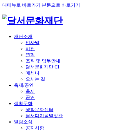
대메뉴로 바로가기
본문으로 바로가기
재단소개
인사말
비전
연혁
조직 및 업무안내
달서문화재단 CI
메세나
오시는 길
축제/공연
축제
공연
생활문화
생활문화센터
달서디지털별빛관
알림소식
공지사항