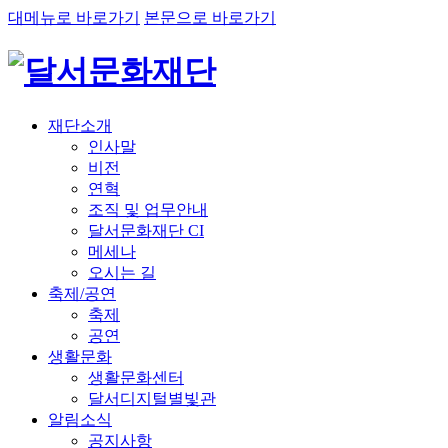
대메뉴로 바로가기
본문으로 바로가기
재단소개
인사말
비전
연혁
조직 및 업무안내
달서문화재단 CI
메세나
오시는 길
축제/공연
축제
공연
생활문화
생활문화센터
달서디지털별빛관
알림소식
공지사항