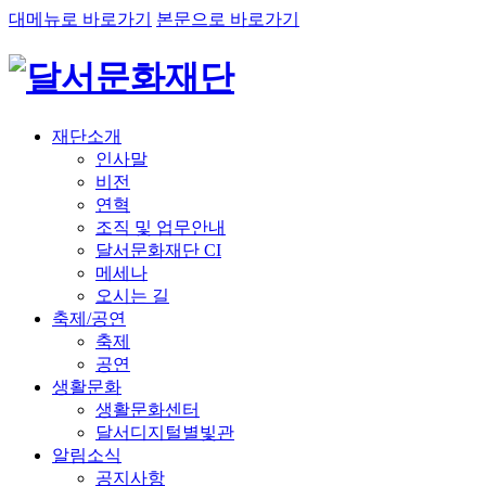
대메뉴로 바로가기
본문으로 바로가기
재단소개
인사말
비전
연혁
조직 및 업무안내
달서문화재단 CI
메세나
오시는 길
축제/공연
축제
공연
생활문화
생활문화센터
달서디지털별빛관
알림소식
공지사항