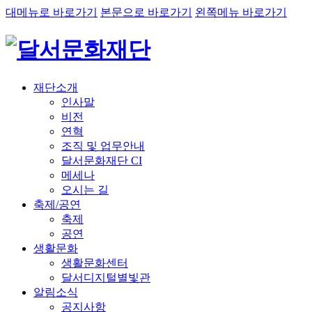
대메뉴로 바로가기
본문으로 바로가기
왼쪽메뉴 바로가기
재단소개
인사말
비전
연혁
조직 및 업무안내
달서문화재단 CI
메세나
오시는 길
축제/공연
축제
공연
생활문화
생활문화센터
달서디지털별빛관
알림소식
공지사항