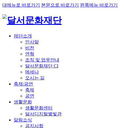
대메뉴로 바로가기
본문으로 바로가기
왼쪽메뉴 바로가기
재단소개
인사말
비전
연혁
조직 및 업무안내
달서문화재단 CI
메세나
오시는 길
축제/공연
축제
공연
생활문화
생활문화센터
달서디지털별빛관
알림소식
공지사항