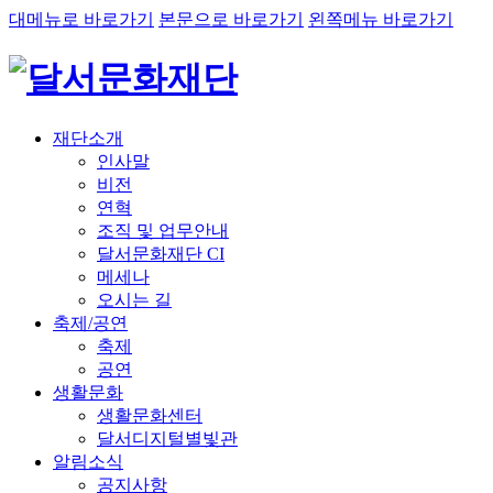
대메뉴로 바로가기
본문으로 바로가기
왼쪽메뉴 바로가기
재단소개
인사말
비전
연혁
조직 및 업무안내
달서문화재단 CI
메세나
오시는 길
축제/공연
축제
공연
생활문화
생활문화센터
달서디지털별빛관
알림소식
공지사항