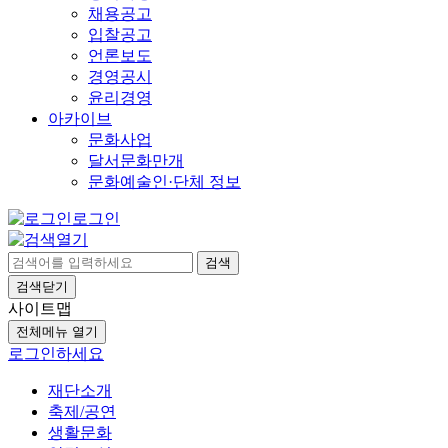
채용공고
입찰공고
언론보도
경영공시
윤리경영
아카이브
문화사업
달서문화만개
문화예술인·단체 정보
로그인
검색
검색닫기
사이트맵
전체메뉴 열기
로그인하세요
재단소개
축제/공연
생활문화