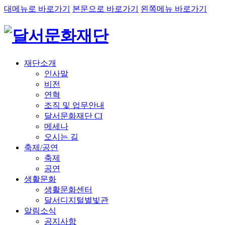
대메뉴로 바로가기
본문으로 바로가기
왼쪽메뉴 바로가기
재단소개
인사말
비전
연혁
조직 및 업무안내
달서문화재단 CI
메세나
오시는 길
축제/공연
축제
공연
생활문화
생활문화센터
달서디지털별빛관
알림소식
공지사항