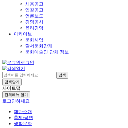
채용공고
입찰공고
언론보도
경영공시
윤리경영
아카이브
문화사업
달서문화만개
문화예술인·단체 정보
로그인
검색
검색닫기
사이트맵
전체메뉴 열기
로그인하세요
재단소개
축제/공연
생활문화