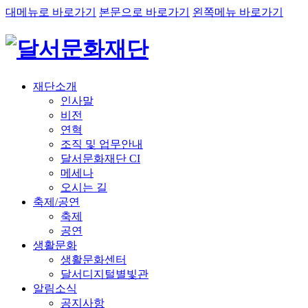
대메뉴로 바로가기
본문으로 바로가기
왼쪽메뉴 바로가기
재단소개
인사말
비전
연혁
조직 및 업무안내
달서문화재단 CI
메세나
오시는 길
축제/공연
축제
공연
생활문화
생활문화센터
달서디지털별빛관
알림소식
공지사항