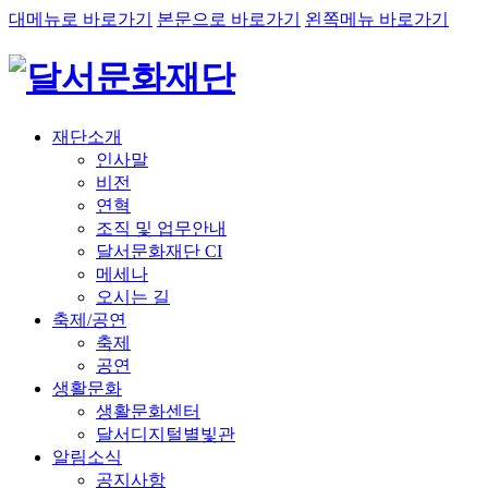
대메뉴로 바로가기
본문으로 바로가기
왼쪽메뉴 바로가기
재단소개
인사말
비전
연혁
조직 및 업무안내
달서문화재단 CI
메세나
오시는 길
축제/공연
축제
공연
생활문화
생활문화센터
달서디지털별빛관
알림소식
공지사항