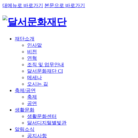
대메뉴로 바로가기
본문으로 바로가기
재단소개
인사말
비전
연혁
조직 및 업무안내
달서문화재단 CI
메세나
오시는 길
축제/공연
축제
공연
생활문화
생활문화센터
달서디지털별빛관
알림소식
공지사항